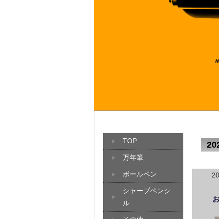
TOP
2
万年筆
ボールペン
2
シャープペンシ
ル