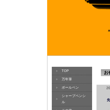
TOP
お
万年筆
ボールペン
2
シャープペンシ
ル