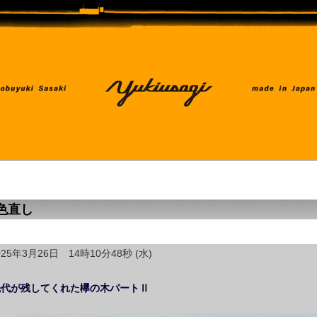
色直し
025年3月26日 14時10分48秒 (水)
先代が残してくれた欅の木パートⅡ