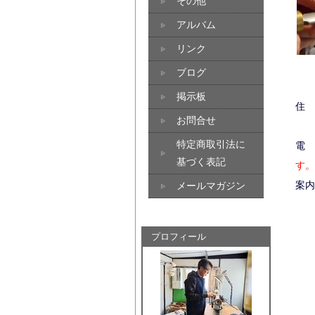
その他
アルバム
リンク
ブログ
掲示板
住 
お問合せ
（
特定商取引法に
電 
基づく表記
す。
案内
メールマガジン
プロフィール