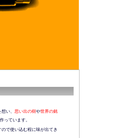
を想い、
思い出の樹
や
世界の銘
を作っています。
すので使い込む程に味が出てき