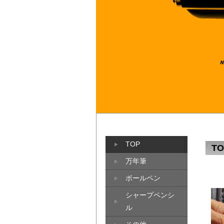
TOP
T
万年筆
ボールペン
シャープペンシ
ル