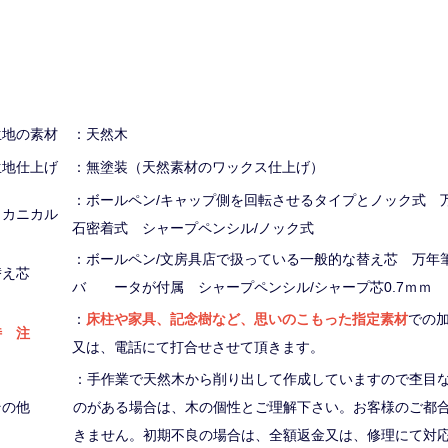
生地の素材
：天然木
生地仕上げ
：無塗装（天然素材のワックス仕上げ）
：ボールペン/キャップ側を回転させるタイプとノック式 
メカニカル
石密着式 シャープペンシル/ノック式
：ボールペン/文房具店で扱っている一般的な替え芯 万年
替え芯
バ ータが付属 シャープペンシル/シャープ芯0.7ｍｍ
：
床柱や家具、記念樹など、思いのこもった指定素材
での
特 注
又は、電話にて打合せさせて頂きます。
：手作業で天然木から削り出して作成していますので杢目
その他
のがある場合は、木の個性とご理解下さい。お客様のご都
きません。初期不良の場合は、全額返金又は、修理にて対