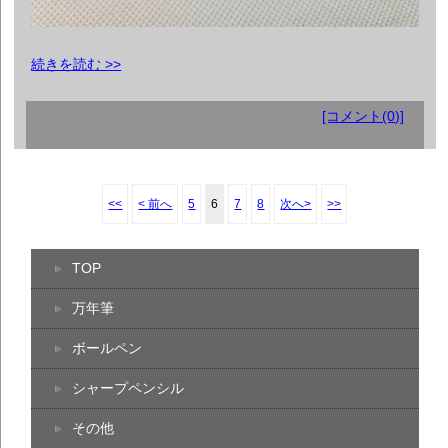
続きを読む >>
[コメント(0)]
<<
< 前へ
5
6
7
8
次へ>
>>
TOP
万年筆
ボールペン
シャープペンシル
その他