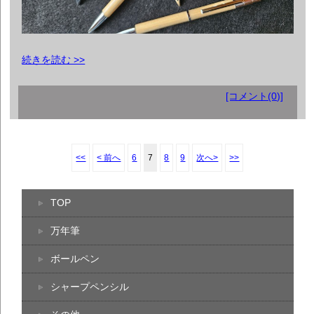
続きを読む >>
[コメント(0)]
<<
< 前へ
6
7
8
9
次へ>
>>
TOP
万年筆
ボールペン
シャープペンシル