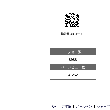
携帯用QRコード
アクセス数
8988
ページビュー数
31252
TOP
万年筆
ボールペン
シャープ