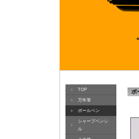
TOP
ボ
万年筆
ボールペン
シャープペンシ
ル