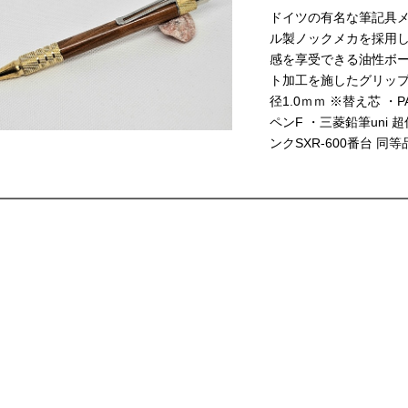
ドイツの有名な筆記具メー
ル製ノックメカを採用
感を享受できる油性ボ
ト加工を施したグリッ
径1.0ｍｍ ※替え芯 ・
ペンF ・三菱鉛筆uni
ンクSXR-600番台 同等