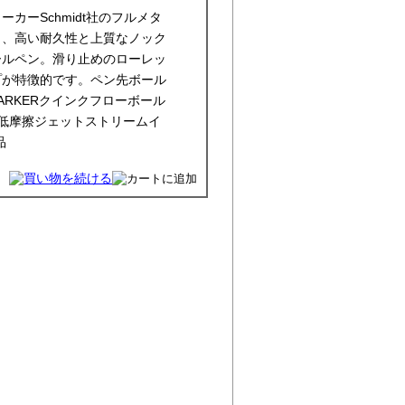
カーSchmidt社のフルメタ
し、高い耐久性と上質なノック
ールペン。滑り止めのローレッ
プが特徴的です。ペン先ボール
PARKERクインクフローボール
 超低摩擦ジェットストリームイ
品