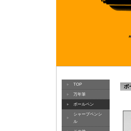
TOP
ボ
万年筆
ボールペン
シャープペンシ
ル