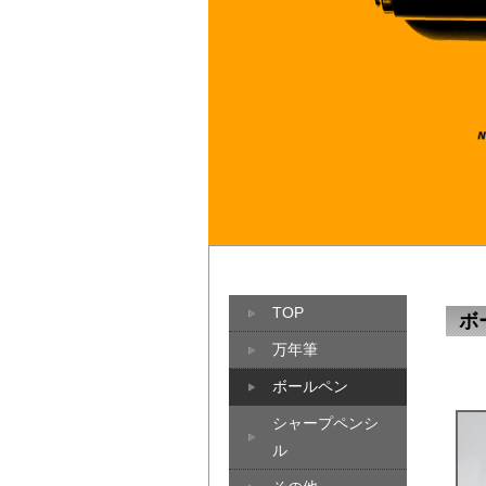
TOP
ボ
万年筆
ボールペン
シャープペンシ
ル