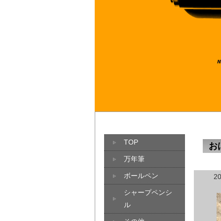
TOP
お
万年筆
ボールペン
2
シャープペンシ
ル